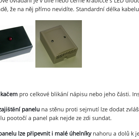
ové ovládání je v bílé nebo černé krabičce s LED diodou
adě, že na něj přímo nevidíte. Standardní délka kabelu 
likačem
pro celkové blikání nápisu nebo jeho části. Ins
zajištění panelu
na stěnu proti sejmutí lze dodat zvlá
lu pootočí a panel pak nejde ze zdi sundat.
 panelu lze připevnit i malé úhelníky
nahoru a dolů k je