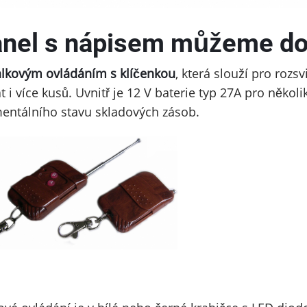
nel s nápisem můžeme dop
álkovým ovládáním s klíčenkou
, která slouží pro rozs
 i více kusů. Uvnitř je 12 V baterie typ 27A pro několik 
ntálního stavu skladových zásob.