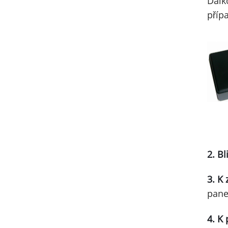
Dálk
příp
2. B
3.
K 
pane
4. K