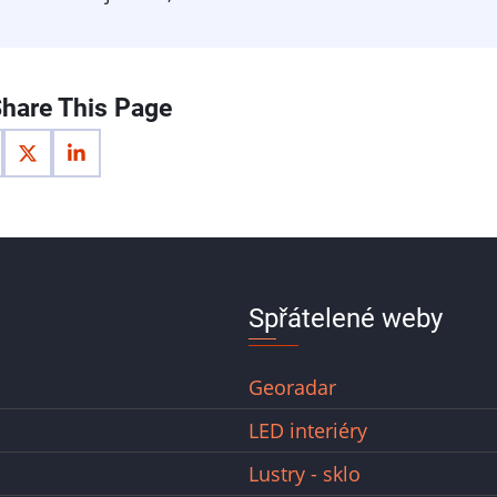
hare This Page
Spřátelené weby
Georadar
LED interiéry
Lustry - sklo