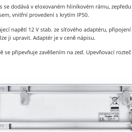
s se dodává v eloxovaném hliníkovém rámu, zepředu pl
sem, vnitřní provedení s krytím IP50.
jecí napětí 12 V stab. ze síťového adaptéru, připojení
lze ji upravit. Adaptér je v ceně nápisu.
ě se připevňuje zavěšením na zeď. Upevňovací rozteč 