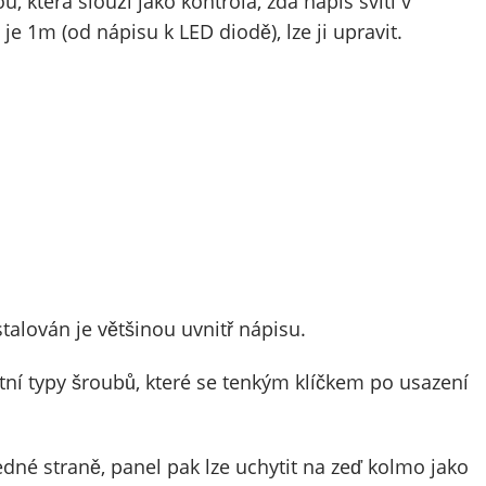
, která slouží jako kontrola, zda nápis svítí v
je 1m (od nápisu k LED diodě), lze ji upravit.
talován je většinou uvnitř nápisu.
štní typy šroubů, které se tenkým klíčkem po usazení
dné straně, panel pak lze uchytit na zeď kolmo jako