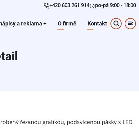
+420 603 261 914
po-pá 9:00 - 18:00
ní
nápisy a reklama
+
O firmě
Kontakt
gace
ail
vyrobený řezanou grafikou, podsvícenou pásky s LED