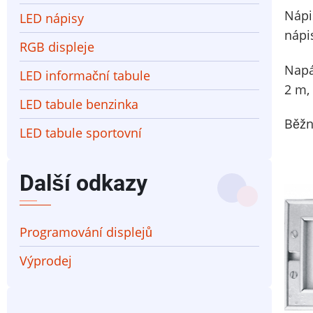
Nápi
LED nápisy
nápi
RGB displeje
Napá
LED informační tabule
2 m, 
LED tabule benzinka
Běžn
LED tabule sportovní
Další odkazy
Programování displejů
Výprodej