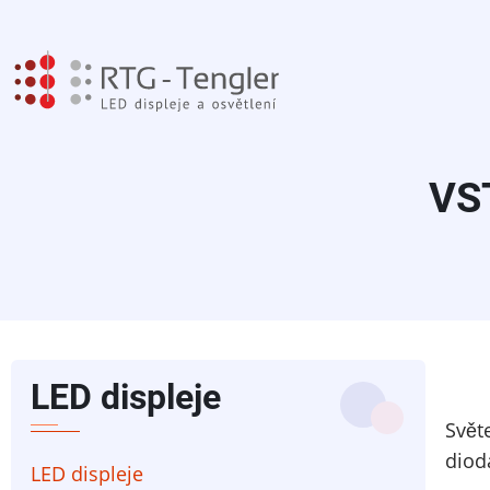
Přejít
k
hlavnímu
obsahu
VS
LED displeje
Svět
diod
LED displeje